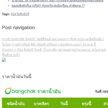
นายกอ้อ..เคาะฆ้องครั้งแรก ลั่นภารกิจลุยช่วยเหลือสังคมสิงห์บุรีเต็มที่
ขนส่งสิงห์บุรีเอาจริง!!! จับรถรับ-ส่งนักเรียน ทำผิดกม.!?
Tags:
จังหวัดสิงห์บุรี
Post navigation
ชาวตำบลจักรสีห์ สิงห์บุรี..จัดพิธีห่มผ้าหลวงพ่อขาว สืบสานประเพณีหนึ่งเดียว
ในโลก กวนข้าวทิพย์ ตีข้าวบิณฑ์ เตรียมถวายองค์พระนอนฯ 14 เม.ย.นี้
ลำแม่ลา-การ้อง สิงห์บุรี วิกฤติ..น้ำเน่าเสีย ปลาลอยตายจำนวนมาก..หวั่นลามสู่
พื้นที่ปลายน้ำ
ราคาน้ำมันวันนี้