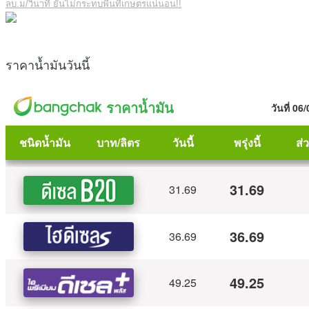
ลบ.ม/วินาที ยันไม่กระทบพื้นที่เกษตรแน่นอน!!
ราคาน้ำมันวันนี้