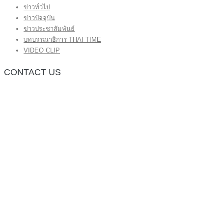
ข่าวทั่วไป
ข่าวปัจจุบัน
ข่าวประชาสัมพันธ์
บทบรรณาธิการ THAI TIME
VIDEO CLIP
CONTACT US
กองบรรณาธิการ โทร.062-383-8981
(thaitime3211@hotmail.com)
ติดต่อลงโฆษณาเว็บไซต์ โทร.062-383-8981
(thaitime3211@hotmail.com)
ติดต่อร้องเรียน thaitime3211@hotmail.com
© 2018 thaitimeonline. All Rights Reserved.
พระนครซอฟต์
ขั้นไปด้านบน
หน้าแรก
ข่าวทั่วไป
ข่าวปัจจุบัน
ข่าวประชาสัมพันธ์
บทบรรณาธิการ THAI TIME