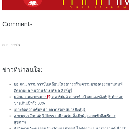
Comments
comments
ข่าวที่น่าสนใจ:
ปธ.คณะกรรมการขับเคลื่อนโครงการสร้างความปรองดองสมานฉันท์
ติดตามผล หมู่บ้านรักษาศีล 5 สิงห์บุรี
พลิกความคาดหมาย
สตาร์บัคส์ สาขาห้างไชยแสงฯสิงห์บุรี ทำยอด
ขายเกินเป้าถึง 50%
เกาะติดความคืบหน้า ตลาดสดเทศบาลสิงห์บุรี
อ.ขาณุวรลักษณ์บุรีเปิดรร.เกษียณวัย ตั้งเป้าผู้สูงอายุเข้าถึงบริการ
สุขภาพ
สำนักงานวัฒนธรรมจังหวัดนครสวรรค์ ได้จัดงาน มหาสงกรานต์เมืองสี่