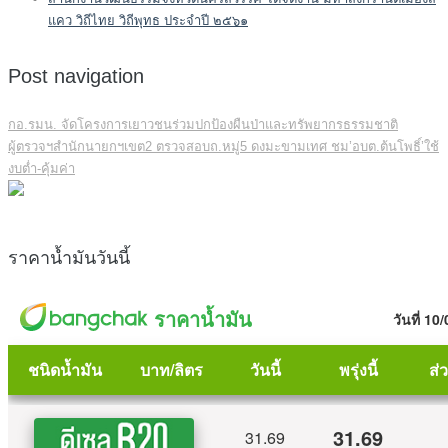
แคว วิถีไทย วิถีพุทธ ประจำปี ๒๕๖๑
Post navigation
กอ.รมน. จัดโครงการเยาวชนร่วมปกป้องผืนป่าและทรัพยากรธรรมชาติ
ผู้ตรวจฯสำนักนายกฯเขต2 ตรวจสอบถ.หมู่5 ดงมะขามเทศ ชม’อบต.ต้นโพธิ์’ใช้
งบต่ำ-คุ้มค่า
ราคาน้ำมันวันนี้