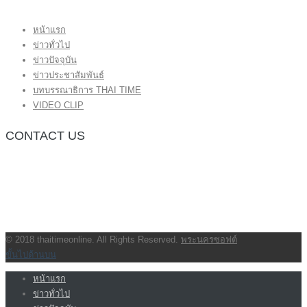
หน้าแรก
ข่าวทั่วไป
ข่าวปัจจุบัน
ข่าวประชาสัมพันธ์
บทบรรณาธิการ THAI TIME
VIDEO CLIP
CONTACT US
กองบรรณาธิการ โทร.062-383-8981
(thaitime3211@hotmail.com)
ติดต่อลงโฆษณาเว็บไซต์ โทร.062-383-8981
(thaitime3211@hotmail.com)
ติดต่อร้องเรียน thaitime3211@hotmail.com
© 2018 thaitimeonline. All Rights Reserved.
พระนครซอฟต์
ขั้นไปด้านบน
หน้าแรก
ข่าวทั่วไป