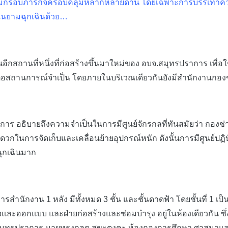
ที่มีกรอบภารกิจครอบคลุมหลากหลายด้าน โดยเฉพาะการบรรเทาควา
ในยามฉุกเฉินด้วย…
กสถานที่หนึ่งที่ก่อสร้างขึ้นมาใหม่ของ อบจ.สมุทรปราการ เพื่อใช
ต่อสถานการณ์จำเป็น โดยภายในบริเวณเดียวกันยังมีสำนักงานกองช่
 อธิบายถึงความจำเป็นในการมีศูนย์จักรกลที่ทันสมัยว่า กองช่า
นการจัดเก็บและเคลื่อนย้ายอุปกรณ์หนัก ดังนั้นการมีศูนย์ปฏิบัต
ฉุกเฉินมาก
งาน 1 หลัง มีทั้งหมด 3 ชั้น และชั้นดาดฟ้า โดยชั้นที่ 1 เป็
จและออกแบบ และฝ่ายก่อสร้างและซ่อมบำรุง อยู่ในห้องเดียวกัน 
จ.สมุทรปราการ นายทรงกลด สุขะตุงคะ ห้องกองการศึกษา ศาสนาแล