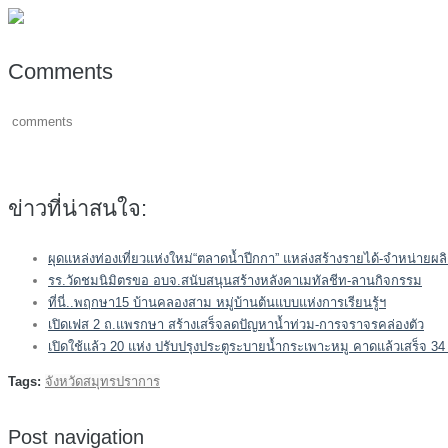
Comments
comments
ข่าวที่น่าสนใจ:
ผุดแหล่งท่องเที่ยวแห่งใหม่“ตลาดน้ำปีกกา” แหล่งสร้างรายได้-จำหน่ายผ
รร.วัดชมนิมิตรขอ อบจ.สนับสนุนสร้างหลังคาเมทัลชีท-ลานกิจกรรม
ที่นี่..พฤกษา15 บ้านคลองสาม หมู่บ้านต้นแบบแห่งการเรียนรู้ฯ
เปิดเฟส 2 ถ.แพรกษา สร้างเสร็จลดปัญหาน้ำท่วม-การจราจรคล่องตัว
เปิดใช้แล้ว 20 แห่ง ปรับปรุงประตูระบายน้ำกระเพาะหมู คาดแล้วเสร็จ 3
Tags:
จังหวัดสมุทรปราการ
Post navigation