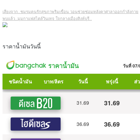
เสียงจาก..ชมรมคนรักสุขภาพริมเขื่อน วอนช่วยซ่อมหลังคาศาลาออกกำลังกาย
พบแล้ว..มุมกาแฟสไตล์วินเทจ ใจกลางเมืองสิงห์บุรี..
ราคาน้ำมันวันนี้