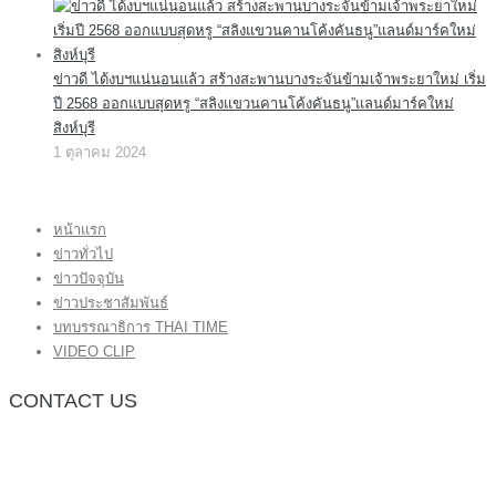
ข่าวดี ได้งบฯแน่นอนแล้ว สร้างสะพานบางระจันข้ามเจ้าพระยาใหม่ เริ่ม
ปี 2568 ออกแบบสุดหรู “สลิงแขวนคานโค้งคันธนู”แลนด์มาร์คใหม่
สิงห์บุรี
1 ตุลาคม 2024
หน้าแรก
ข่าวทั่วไป
ข่าวปัจจุบัน
ข่าวประชาสัมพันธ์
บทบรรณาธิการ THAI TIME
VIDEO CLIP
CONTACT US
กองบรรณาธิการ โทร.062-383-8981
(thaitime3211@hotmail.com)
ติดต่อลงโฆษณาเว็บไซต์ โทร.062-383-8981