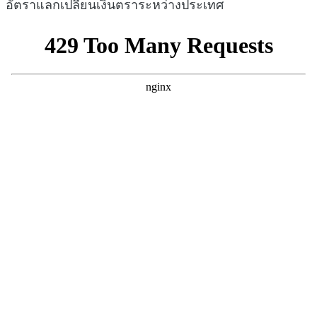
อัตราแลกเปลี่ยนเงินตราระหว่างประเทศ