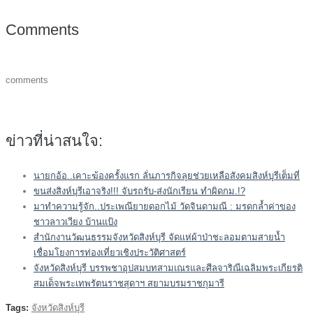
Comments
comments
ข่าวที่น่าสนใจ:
นายกอ้อ..เคาะฆ้องครั้งแรก ลั่นภารกิจลุยช่วยเหลือสังคมสิงห์บุรีเต็มที่
ขนส่งสิงห์บุรีเอาจริง!!! จับรถรับ-ส่งนักเรียน ทำผิดกม.!?
มาทำความรู้จัก..ประเพณียายดอกไม้ วัดจินดามณี : มรดกล้ำค่าของ
ชาวลาวเวียง บ้านแป้ง
สำนักงานวัฒนธรรมจังหวัดสิงห์บุรี จัดแห่ผ้าป่าชะลอมตามสายน้ำ
เชื่อมโยงการท่องเที่ยวเชิงประวัติศาสตร์
จังหวัดสิงห์บุรี บรรพชาอุปสมบทสามเณรและศีลจาริณีเฉลิมพระเกียรติ
สมเด็จพระเทพรัตนราชสุดาฯ สยามบรมราชกุมารี
Tags:
จังหวัดสิงห์บุรี