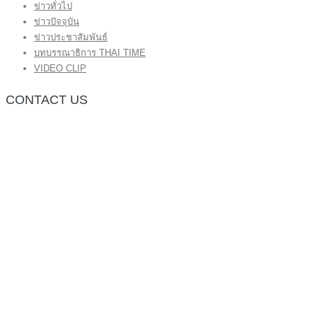
ข่าวทั่วไป
ข่าวปัจจุบัน
ข่าวประชาสัมพันธ์
บทบรรณาธิการ THAI TIME
VIDEO CLIP
CONTACT US
กองบรรณาธิการ โทร.062-383-8981
(thaitime3211@hotmail.com)
ติดต่อลงโฆษณาเว็บไซต์ โทร.062-383-8981
(thaitime3211@hotmail.com)
ติดต่อร้องเรียน thaitime3211@hotmail.com
© 2018 thaitimeonline. All Rights Reserved.
พระนครซอฟต์
ขั้นไปด้านบน
หน้าแรก
ข่าวทั่วไป
ข่าวปัจจุบัน
ข่าวประชาสัมพันธ์
บทบรรณาธิการ THAI TIME