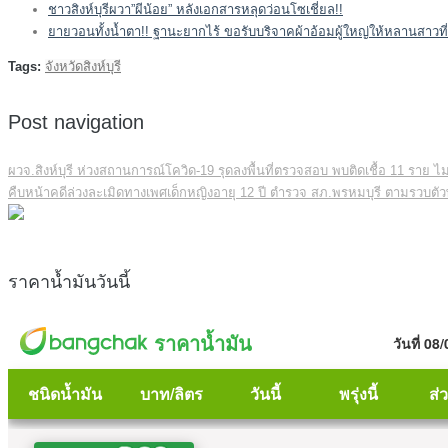
ชาวสิงห์บุรีผวา”ผีน้อย” หลังเอกสารหลุดว่อนโซเชี่ยล!!
ยายวอนทั้งน้ำตา!! ฐานะยากไร้ ขอรับบริจาคผ้าอ้อมผู้ใหญ่ให้หลานสาวที
Tags:
จังหวัดสิงห์บุรี
Post navigation
ผวจ.สิงห์บุรี ห่วงสถานการณ์โควิด-19 รุดลงพื้นที่ตรวจสอบ พบติดเชื้อ 11 ราย ไม
คืบหน้าคดีล่วงละเมิดทางเพศเด็กหญิงอายุ 12 ปี ตำรวจ สภ.พรหมบุรี ตามรวบตัวพ
ราคาน้ำมันวันนี้