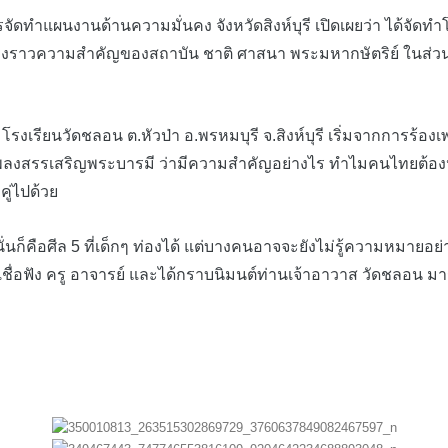
ดทำแผนงานด้านความมั่นคง จังหวัดสิงห์บุรี เปิดเผยว่า ได้จั
 เรื่องราวความสำคัญของสถาบัน ชาติ ศาสนา พระมหากษัตริย์ ในส่วน
รงเรียนวัดชลอน ต.หัวป่า อ.พรหมบุรี จ.สิงห์บุรี เริ่มจากการร
ลงสรรเสริญพระบารมี ว่ามีความสำคัญอย่างไร ทำไมคนไทยต้องหย
ู่ไปด้วย
คือศีล 5 ที่เด็กๆ ท่องได้ แต่บางคนอาจจะยังไม่รู้ความหมายอย่าง
ื่อฟัง ครู อาจารย์ และได้กราบนิมนต์ท่านเจ้าอาวาส วัดชลอน มา