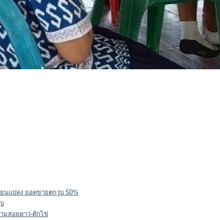
ลี่ยนแปลง ยอดขายตกวูบ 50%
ัญ
มห้ามสอยดาว-ตักไข่