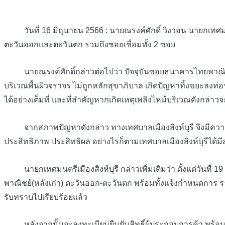
วันที่ 16 มิถุนายน 2566 : นายณรงค์ศักดิ์ วิงวอน นายกเทศมนตร
ตะวันออกและตะวันตก รวมถึงซอยเชื่อมทั้ง 2 ซอย
นายณรงค์ศักดิ์กล่าวต่อไปว่า ปัจจุบันซอยธนาคารไทยพาณิชย์ 
บริเวณพื้นผิวจราจร ไม่ถูกหลักสุขาภิบาล เกิดปัญหาทิ้งขยะลงท่
ได้อย่างเต็มที่ และที่สำคัญหากเกิดเหตุเพลิงไหม้บริเวณดังกล่าว
จากสภาพปัญหาดังกล่าว ทางเทศบาลเมืองสิงห์บุรี จึงมีความจำเป
ประสิทธิภาพ ประสิทธิผล อย่างไรก็ตามเทศบาลเมืองสิงห์บุรีได้
นายกเทศมนตรีเมืองสิงห์บุรี กล่าวเพิ่มเติมว่า ตั้งแต่วันที่
พาณิชย์(หลังเก่า) ตะวันออก-ตะวันตก พร้อมทั้งแจ้งกำหนดการ รายละเ
รับทราบไปเรียบร้อยแล้ว
หลังจากนั้นจะลงทะเบียนยืนยันสิทธิ์ผู้ประกอบการค้า พร้อมติด