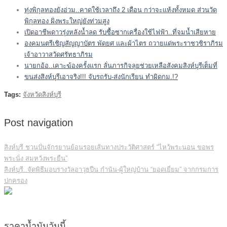
ทุ่งพิกุลทองยังอ่วม..คาดใช้เวลาถึง 2 เดือน กว่าจะแห้งทั้งหมด ส่วนวัด
พิกุลทอง ฝั่งพระใหญ่ยังท่วมสูง
เปิดอาชีพดาวรุ่งหลังน้ำลด รับซื้อซากเครื่องใช้ไฟฟ้า..ที่จมน้ำเสียหาย
องคมนตรีเชิญสัญญาบัตร พัดยศ และผ้าไตร ถวายแด่พระราชวชิราภิรม
เจ้าอาวาสวัดศรัทธาภิรม
นายกอ้อ..เคาะฆ้องครั้งแรก ลั่นภารกิจลุยช่วยเหลือสังคมสิงห์บุรีเต็มที่
ขนส่งสิงห์บุรีเอาจริง!!! จับรถรับ-ส่งนักเรียน ทำผิดกม.!?
Tags:
จังหวัดสิงห์บุรี
Post navigation
สิงห์บุรี ชวนปั่นจักรยานย้อนรอยเส้นทางประวัติศาสตร์ “ไหว้พระนอน ขอพร
พระนั่ง สมหวังพระยืน”
สิงห์บุรี..จัดพิธีมอบรางวัลอาวุธปืน กำนัน-ผู้ใหญ่บ้าน “ยอดเยี่ยม” จากกรมการ
ปกครอง
ราคาน้ำมันวันนี้