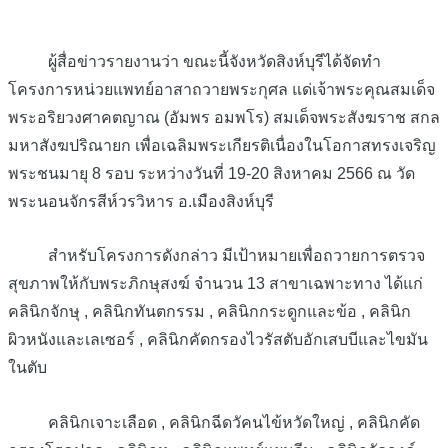
ผู้สื่อข่าวรายงานว่า ขณะนี้จังหวัดสิงห์บุรีได้จัดทำ
โครงการหน่วยแพทย์อาสาถวายพระกุศล แด่เจ้าพระคุณสมเด็จ
พระอริยวงศาคตญาณ (อัมพร อมพโร) สมเด็จพระสังฆราช สกล
มหาสังฆปริณายก เพื่อเฉลิมพระเกียรติเนื่องในโอกาสทรงเจริญ
พระชนมายุ 8 รอบ ระหว่างวันที่ 19-20 สิงหาคม 2566 ณ วัด
พระนอนจักรสีห์วรวิหาร อ.เมืองสิงห์บุรี
สำหรับโครงการดังกล่าว มีเป้าหมายเพื่อถวายการตรวจ
สุขภาพให้กับพระภิกษุสงฆ์ จำนวน 13 สาขาเฉพาะทาง ได้แก่
คลินิกจักษุ , คลินิกทันตกรรม , คลินิกกระดูกและข้อ , คลินิก
ผิวหนังและเลเซอร์ , คลินิกคัดกรองไวรัสตับอักเสบบีและไขมัน
ในตับ
คลินิกเจาะเลือด , คลินิกฉีดวัคนไข้หวัดใหญ่ , คลินิกคัด