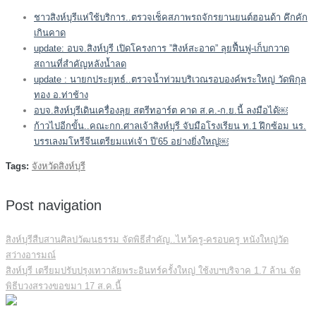
ชาวสิงห์บุรีแห่ใช้บริการ..ตรวจเช็คสภาพรถจักรยานยนต์ฮอนด้า คึกคัก
เกินคาด
update: อบจ.สิงห์บุรี เปิดโครงการ ”สิงห์สะอาด” ลุยฟื้นฟู-เก็บกวาด
สถานที่สำคัญหลังน้ำลด
update : นายกประยุทธ์..ตรวจน้ำท่วมบริเวณรอบองค์พระใหญ่ วัดพิกุล
ทอง อ.ท่าช้าง
อบจ.สิงห์บุรีเดินเครื่องลุย สตรีทอาร์ต คาด ส.ค.-ก.ย.นี้ ลงมือได้￼
ก้าวไปอีกขั้น..คณะกก.ศาลเจ้าสิงห์บุรี จับมือโรงเรียน ท.1 ฝึกซ้อม นร.
บรรเลงมโหรีจีนเตรียมแห่เจ้า ปี’65 อย่างยิ่งใหญ่￼
Tags:
จังหวัดสิงห์บุรี
Post navigation
สิงห์บุรีสืบสานศิลปวัฒนธรรม จัดพิธีสำคัญ..ไหว้ครู-ครอบครู หนังใหญ่วัด
สว่างอารมณ์
สิงห์บุรี เตรียมปรับปรุงเทวาลัยพระอินทร์ครั้งใหญ่ ใช้งบฯบริจาค 1.7 ล้าน จัด
พิธีบวงสรวงขอขมา 17 ส.ค.นี้