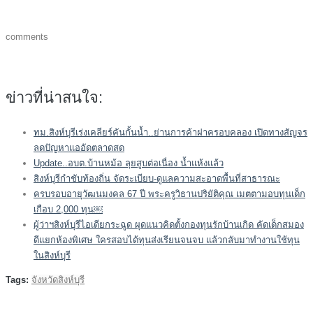
comments
ข่าวที่น่าสนใจ:
ทม.สิงห์บุรีเร่งเคลียร์คันกั้นน้ำ..ย่านการค้าฝาครอบคลอง เปิดทางสัญจร
ลดปัญหาแออัดตลาดสด
Update..อบต.บ้านหม้อ ลุยสูบต่อเนื่อง น้ำแห้งแล้ว
สิงห์บุรีกำชับท้องถิ่น จัดระเบียบ-ดูแลความสะอาดพื้นที่สาธารณะ
ครบรอบอายุวัฒนมงคล 67 ปี พระครูวิธานปริยัติคุณ เมตตามอบทุนเด็ก
เกือบ 2,000 ทุน￼
ผู้ว่าฯสิงห์บุรีไอเดียกระฉูด ผุดแนวคิดตั้งกองทุนรักบ้านเกิด คัดเด็กสมอง
ดีแยกห้องพิเศษ ใครสอบได้ทุนส่งเรียนจนจบ แล้วกลับมาทำงานใช้ทุน
ในสิงห์บุรี
Tags:
จังหวัดสิงห์บุรี