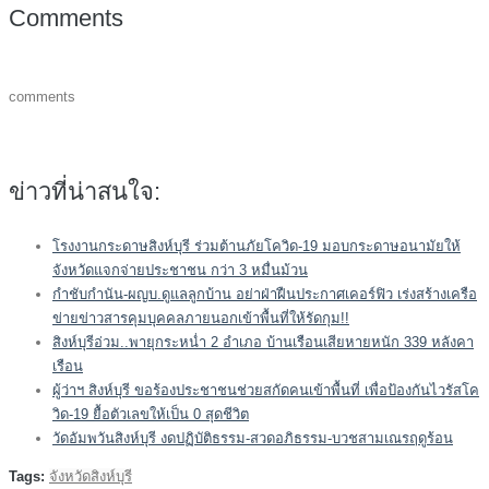
Comments
comments
ข่าวที่น่าสนใจ:
โรงงานกระดาษสิงห์บุรี ร่วมต้านภัยโควิด-19 มอบกระดาษอนามัยให้
จังหวัดแจกจ่ายประชาชน กว่า 3 หมื่นม้วน
กำชับกำนัน-ผญบ.ดูแลลูกบ้าน อย่าฝ่าฝืนประกาศเคอร์ฟิว เร่งสร้างเครือ
ข่ายข่าวสารคุมบุคคลภายนอกเข้าพื้นที่ให้รัดกุม!!
สิงห์บุรีอ่วม..พายุกระหน่ำ 2 อำเภอ บ้านเรือนเสียหายหนัก 339 หลังคา
เรือน
ผู้ว่าฯ สิงห์บุรี ขอร้องประชาชนช่วยสกัดคนเข้าพื้นที่ เพื่อป้องกันไวรัสโค
วิด-19 ยื้อตัวเลขให้เป็น 0 สุดชีวิต
วัดอัมพวันสิงห์บุรี งดปฏิบัติธรรม-สวดอภิธรรม-บวชสามเณรฤดูร้อน
Tags:
จังหวัดสิงห์บุรี