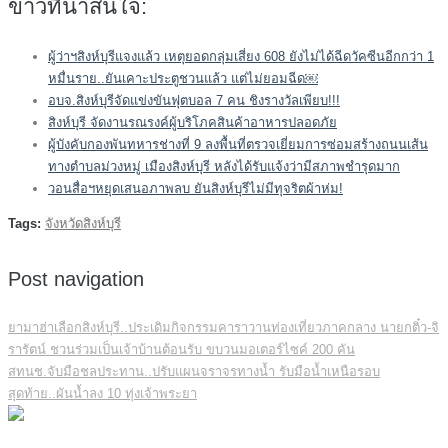
ข่าวที่น่าสนใจ:
ผู้ว่าฯสิงห์บุรีแจงแล้ว เหตุยอดกลุ่มเสี่ยง 608 ยังไม่ได้ฉีดวัคซีนอีกกว่า 1
หมื่นราย..ยันเคาะประตูชวนแล้ว แต่ไม่ยอมฉีด￼
อบจ.สิงห์บุรีจัดแข่งขันฟุตบอล 7 คน ชิงรางวัลเพียบ!!!
สิงห์บุรี จัดงานรณรงค์ผู้บริโภคสินค้าอาหารปลอดภัย
ผู้บังคับกองพันทหารช่างที่ 9 ลงพื้นที่ตรวจเยี่ยมการซ่อมสร้างถนนเส้น
ทางตำบลม่วงหมู่ เมืองสิงห์บุรี หลังได้รับแจ้งว่ามีสภาพชำรุดมาก
วอนสื่อฯหยุดเสนอภาพลบ ยันสิงห์บุรีไม่มีทุจริตผ้าห่ม!
Tags:
จังหวัดสิงห์บุรี
Post navigation
ยามาฮ่าเลือกสิงห์บุรี..ประเดิมกิจกรรมคาราวานท่องเที่ยวภาคกลาง นายกติ๋ว-จิ
รารัตน์ ชวนร่วมเป็นเจ้าบ้านต้อนรับ ขบวนมอเตอร์ไซค์ 200 คัน
สทนช.จับมือชลประทาน..ปรับแผนจราจรทางน้ำ รับมือน้ำเหนือรอบ
สุดท้าย..ผันน้ำลง 10 ทุ่งเจ้าพระยา