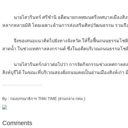
นายไสวรินทร์ ศรีชำนิ อดีตนายกเทศมนตรีเทศบาลเมืองสิงห์บุรี แ
หลากหลายมิติ โดยเฉพาะด้านการส่งเสริมศิลปวัฒนธรรม รวมถึงการท
จึงขอเสนอแนวคิดไปยังทางจังหวัด ให้รื้อฟื้นถนนธรรมโชติ ตั
สาดน้ำ ในช่วงเทศกาลสงกรานต์ ซึ่งในอดีตบริเวณถนนธรรมโชติ เ
นายไสวรินทร์กล่าวต่อไปว่า การจัดกิจกรรมช่วงเทศกาลสงกราน
สิงห์บุรีได้ ในขณะที่บริเวณสองฝั่งถนนเคยเป็นย่านเมืองสิงห์เก่
…………………………..
By : กองบรรณาธิการ THAI TIME (ส่วนกลาง กทม.)
Comments