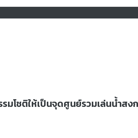
รรมโชติให้เป็นจุดศูนย์รวมเล่นน้ำสง