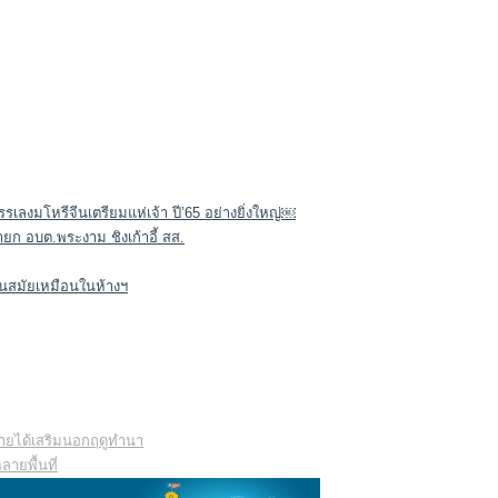
รรเลงมโหรีจีนเตรียมแห่เจ้า ปี’65 อย่างยิ่งใหญ่￼
นายก อบต.พระงาม ชิงเก้าอี้ สส.
ทันสมัยเหมือนในห้างฯ
รายได้เสริมนอกฤดูทำนา
ายพื้นที่