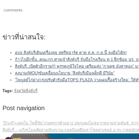
comments
ข่าวที่น่าสนใจ:
อบจ.สิงห์บุรีเดินเครื่องลุย สตรีทอาร์ต คาด ส.ค.-ก.ย.นี้ ลงมือได้￼
ก้าวไปอีกขั้น..คณะกก.ศาลเจ้าสิงห์บุรี จับมือโรงเรียน ท.1 ฝึกซ้อม นร. บ
สิงห์บุรี..เปิดตัวอีกราย!!! พรรคภูมิใจไทย เตรียมส่ง “ภูวเดช มังสาทอง” 
ลงนาม(MOU)ขับเคลื่อนนโยบาย “สิงห์บุรีเมืองเด็กดี มีวินัย”
‘ไพบูลย์ไก่ย่าง’เร่งปรับตัวรับมือTOPS PLAZA วางแผนรื้อสร้างใหม่..ให้
Tags:
จังหวัดสิงห์บุรี
Post navigation
“ป้าแจ๊ว-แตงโม โพธิ์ชัย”เกษตรกรตัวอย่าง ปลูกแตงโมหลากหลายสายพันธุ์..หา
สิงห์บุรี – แก๊งขโมยตัดสายสัญญาณ-ถอดน๊อตยึดเสาโซลล่าเซลล์ อาระวาดหนักหล