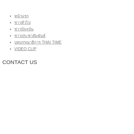
หน้าแรก
ข่าวทั่วไป
ข่าวปัจจุบัน
ข่าวประชาสัมพันธ์
บทบรรณาธิการ THAI TIME
VIDEO CLIP
CONTACT US
กองบรรณาธิการ โทร.062-383-8981
(thaitime3211@hotmail.com)
ติดต่อลงโฆษณาเว็บไซต์ โทร.062-383-8981
(thaitime3211@hotmail.com)
ติดต่อร้องเรียน thaitime3211@hotmail.com
© 2018 thaitimeonline. All Rights Reserved.
พระนครซอฟต์
ขั้นไปด้านบน
หน้าแรก
ข่าวทั่วไป