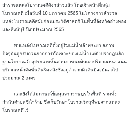
สำรวจแหล่งโบราณคดีดังกล่าวแล้ว โดยเจ้าหน้าที่กลุ่ม
โบราณคดี เมื่อวันที่ 10 มกราคม 2565 ในโครงการสำรวจ
แหล่งโบราณคดีสมัยก่อนประวัติศาสตร์ ในพื้นที่จังหวัดอ่างทอง
และสิงห์บุรี ปีงบประมาณ 2565
พบแหล่งโบราณคดีตั้งอยู่ริมแม่น้ำเจ้าพระยา สภาพ
ปัจจุบันถูกรบกวนจากการกัดเซาะของแม่น้ำ แต่ยังปรากฎหลัก
ฐานโบราณวัตถุประเภทชิ้นส่วนภาชนะดินเผาปริมาณหนาแน่น
บริเวณหน้าตัดชั้นดินริมตลิ่งซึ่งอยู่ต่ำจากผิวดินปัจจุบันลงไป
ประมาณ 2 เมตร
และยังได้สัมภาษณ์ข้อมูลจากราษฎรในพื้นที่ รวมทั้ง
กำนันตำบลซีน้ำร้าย ซึ่งเก็บรักษาโบราณวัตถุที่พบจากแหล่ง
โบราณคดีไว้