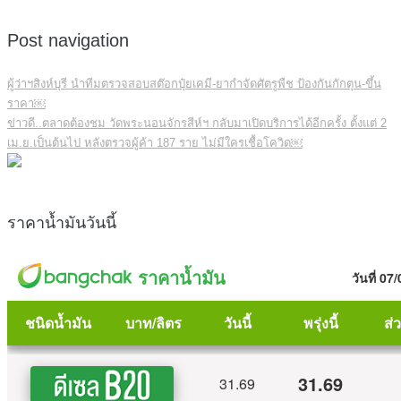
Post navigation
ผู้ว่าฯสิงห์บุรี นำทีมตรวจสอบสต๊อกปุ๋ยเคมี-ยากำจัดศัตรูพืช ป้องกันกักตุน-ขึ้น
ราคา￼
ข่าวดี..ตลาดต้องชม วัดพระนอนจักรสีห์ฯ กลับมาเปิดบริการได้อีกครั้ง ตั้งแต่ 2
เม.ย.เป็นต้นไป หลังตรวจผู้ค้า 187 ราย ไม่มีใครเชื้อโควิด￼
ราคาน้ำมันวันนี้