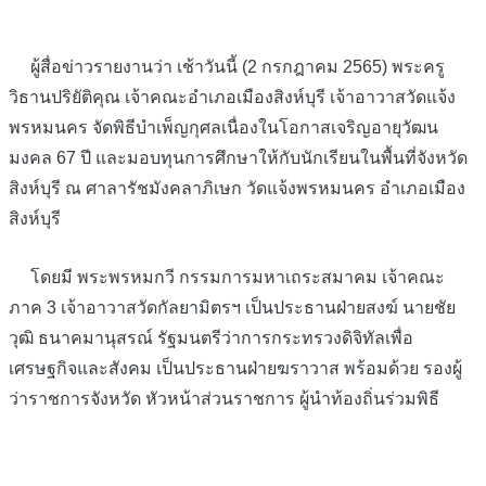
ผู้สื่อข่าวรายงานว่า เช้าวันนี้ (2 กรกฎาคม 2565) พระครู
วิธานปริยัติคุณ เจ้าคณะอำเภอเมืองสิงห์บุรี เจ้าอาวาสวัดแจ้ง
พรหมนคร จัดพิธีบำเพ็ญกุศลเนื่องในโอกาสเจริญอายุวัฒน
มงคล 67 ปี และมอบทุนการศึกษาให้กับนักเรียนในพื้นที่จังหวัด
สิงห์บุรี ณ ศาลารัชมังคลาภิเษก วัดแจ้งพรหมนคร อำเภอเมือง
สิงห์บุรี
โดยมี พระพรหมกวี กรรมการมหาเถระสมาคม เจ้าคณะ
ภาค 3 เจ้าอาวาสวัดกัลยามิตรฯ เป็นประธานฝ่ายสงฆ์ นายชัย
วุฒิ ธนาคมานุสรณ์ รัฐมนตรีว่าการกระทรวงดิจิทัลเพื่อ
เศรษฐกิจและสังคม เป็นประธานฝ่ายฆราวาส พร้อมด้วย รองผู้
ว่าราชการจังหวัด หัวหน้าส่วนราชการ ผู้นำท้องถิ่นร่วมพิธี