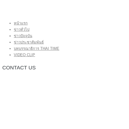
หน้าแรก
ข่าวทั่วไป
ข่าวปัจจุบัน
ข่าวประชาสัมพันธ์
บทบรรณาธิการ THAI TIME
VIDEO CLIP
CONTACT US
กองบรรณาธิการ โทร.062-383-8981
(thaitime3211@hotmail.com)
ติดต่อลงโฆษณาเว็บไซต์ โทร.062-383-8981
(thaitime3211@hotmail.com)
ติดต่อร้องเรียน thaitime3211@hotmail.com
© 2018 thaitimeonline. All Rights Reserved.
พระนครซอฟต์
ขั้นไปด้านบน
หน้าแรก