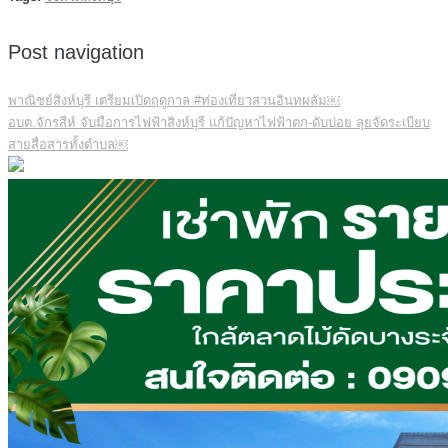
Post navigation
พาณิชย์สิงห์บุรี เตรียมเปิดฤดูกาล #ท่องเที่ยวสวนอินทผลัม￼
อบต.จักรสีห์ จับมือการไฟฟ้าสิงห์บุรี แก้ปัญหาไฟฟ้าตก-ดับบ่อย ลุยจัดระเบียบ
สายสื่อสารทั้งตำบล￼