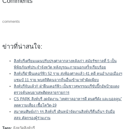
Comments
comments
ข่าวที่น่าสนใจ:
สิงห์บุรีเตรียมแผนปรับปรุงศาลากลางหลังเก่า สมัยรัชกาลที่ 5 เป็น
พิพิธภัณฑ์ประจำจังหวัด หลังบูรณะภายนอกเสร็จเรียบร้อย
สิงห์บุรีฝ่าฝืนเคอร์ฟิว 52 ราย ส่งฟ้องศาลแล้ว 41 คดี คนอำเภอเมืองฯ
แชมป์ 11 ราย พบสถิติคนจากถิ่นอื่นเข้ามาทำผิดเพียบ
สิงห์บุรีจับแล้ว!! ฝ่าฝืนเคอร์ฟิว เป็นชาวสุพรรณบุรีขับปิ๊กอัพป้ายแดง
ตรวจค้นพบยาเสพติดหลายรายการ
CS PARK สิงห์บุรี งดจัดงาน “เทศกาลอาหารดี ดนตรีดัง และบอลลูน”
ลดความเสี่ยง เชื้อโควิด-19
สมาคมศิษย์เก่า รร.สิงห์บุรี เดินหน้าจัดงานสิงห์บุรีคืนถิ่นฯ จับมือ
สสจ.คัดกรองผู้ร่วมงาน
Tags:
จังหวัดสิงห์บุรี