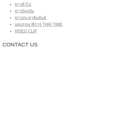
ข่าวทั่วไป
ข่าวปัจจุบัน
ข่าวประชาสัมพันธ์
บทบรรณาธิการ THAI TIME
VIDEO CLIP
CONTACT US
กองบรรณาธิการ โทร.062-383-8981
(thaitime3211@hotmail.com)
ติดต่อลงโฆษณาเว็บไซต์ โทร.062-383-8981
(thaitime3211@hotmail.com)
ติดต่อร้องเรียน thaitime3211@hotmail.com
© 2018 thaitimeonline. All Rights Reserved.
พระนครซอฟต์
ขั้นไปด้านบน
หน้าแรก
ข่าวทั่วไป
ข่าวปัจจุบัน
ข่าวประชาสัมพันธ์
บทบรรณาธิการ THAI TIME