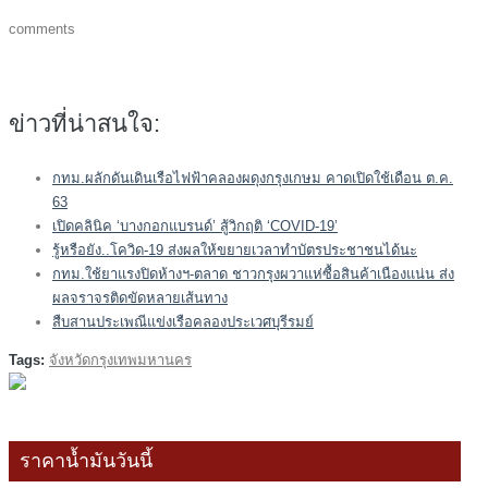
comments
ข่าวที่น่าสนใจ:
กทม.ผลักดันเดินเรือไฟฟ้าคลองผดุงกรุงเกษม คาดเปิดใช้เดือน ต.ค.
63
เปิดคลินิค ‘บางกอกแบรนด์’ สู้วิกฤติ ‘COVID-19’
รู้หรือยัง..โควิด-19 ส่งผลให้ขยายเวลาทำบัตรประชาชนได้นะ
กทม.ใช้ยาแรงปิดห้างฯ-ตลาด ชาวกรุงผวาแห่ซื้อสินค้าเนืองแน่น ส่ง
ผลจราจรติดขัดหลายเส้นทาง
สืบสานประเพณีแข่งเรือคลองประเวศบุรีรมย์
Tags:
จังหวัดกรุงเทพมหานคร
ราคาน้ำมันวันนี้