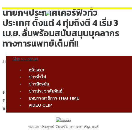
นายกฯประกาศเคอร์ฟิวทั่ว
ประเทศ ตั้งแต่ 4 ทุ่มถึงตี 4 เริ่ม 3
เม.ย. ลั่นพร้อมสนับสนุนบุคลากร
ทางการแพทย์เต็มที่!!
Skip to content
1150 Views
หน้าแรก
ข่าวทั่วไป
เมื่อวันที่
2
เมษายน
2563
พลเอก
ประยุทธ์
จันทร์โอชา
ข่าวปัจจุบัน
ข่าวประชาสัมพันธ์
นายกรัฐมนตรี
ได้ลงนามในประกาศข้อกำหนดออกตาม
บทบรรณาธิการ THAI TIME
ความในมาตรา
4
แห่งพระราชกำหนดการบริหารราชการใน
VIDEO CLIP
สถานการณ์ฉุกเฉิน
พ
.
ศ
. 2548 (
ฉบับที่
2)
ความว่า
พลเอก ประยุทธ์ จันทร์โอชา นายกรัฐมนตรี