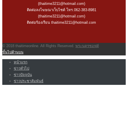
(thaitime3211@hotmail.com)
ติดต่อลงโฆษณาเว็บไซต์ โทร.062-383-8981
(thaitime3211@hotmail.com)
ติดต่อร้องเรียน thaitime3211@hotmail.com
© 2018 thaitimeonline. All Rights Reserved.
พระนครซอฟต์
ขั้นไปด้านบน
หน้าแรก
ข่าวทั่วไป
ข่าวปัจจุบัน
ข่าวประชาสัมพันธ์
บทบรรณาธิการ THAI TIME
VIDEO CLIP
<img class=”aligncenter wp-image-1155 size-full”
src=”http://www.code064.site/wordpress/wp-
content/uploads/2018/03/21413-24435-Screenshot_1-l.jpg” alt=””
width=”660″ height=”392″ />