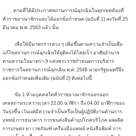
ตามที่ได้มีประกาศสถานการณ์ฉุกเฉินในทุกเขตท้องที่
ทั่วราชอาณาจักรและได้ออก
ข้อกำหนด
(
ฉบับที่
1)
ลงวันที่
25
มีนาคม
พ
.
ศ
. 2563
แล้ว
นั้น
เพื่อให้มีมาตรการต่าง
ๆ
เพิ่มขึ้นตามความจำเป็นเพื่อ
แก้ไขสถานการณ์ฉุกเฉินให้ยุติลงได้โดยเร็ว
อาศัยอำนาจ
ตามความในมาตรา
9
แห่งพระราชกำหนดการบริหาร
ราชการในสถานการณ์ฉุกเฉิน
พ
.
ศ
. 2548
นายกรัฐมนตรีจึง
ออกข้อกำหนดเพิ่มเติม
(
ฉบับที่
2)
ดังต่อไปนี้
ข้อ
1
ห้ามบุคคลใดทั่วราชอาณาจักรออกนอก
เคหสถานระหว่างเวลา
22.00
นาฬิกา
ถึง
04.00
นาฬิกาของ
วันรุ่งขึ้น
เว้นแต่มีความจำเป็นหรือเป็นผู้ปฏิบัติงานด้านการ
แพทย์
การธนาคาร
การขนส่งสินค้าอุปโภคบริโภค
ผลผลิต
การเกษตร
ยา
เวชภัณฑ์
เครื่องมือแพทย์
หนังสือพิมพ์
การ