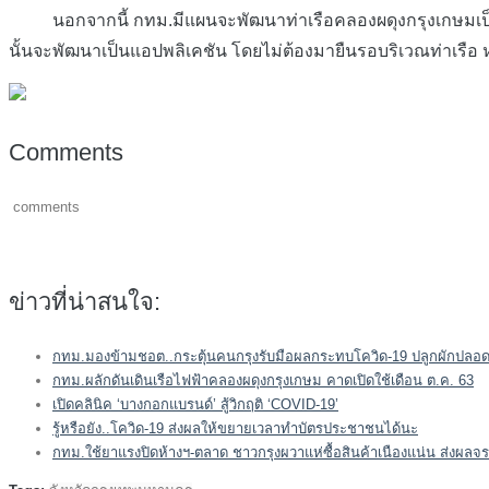
นอกจากนี้ กทม.มีแผนจะพัฒนาท่าเรือคลองผดุงกรุงเกษมเป็นท่
นั้นจะพัฒนาเป็นแอปพลิเคชัน โดยไม่ต้องมายืนรอบริเวณท่าเรือ หร
Comments
comments
ข่าวที่น่าสนใจ:
กทม.มองข้ามชอต..กระตุ้นคนกรุงรับมือผลกระทบโควิด-19 ปลูกผักปลอด
กทม.ผลักดันเดินเรือไฟฟ้าคลองผดุงกรุงเกษม คาดเปิดใช้เดือน ต.ค. 63
เปิดคลินิค ‘บางกอกแบรนด์’ สู้วิกฤติ ‘COVID-19’
รู้หรือยัง..โควิด-19 ส่งผลให้ขยายเวลาทำบัตรประชาชนได้นะ
กทม.ใช้ยาแรงปิดห้างฯ-ตลาด ชาวกรุงผวาแห่ซื้อสินค้าเนืองแน่น ส่งผล