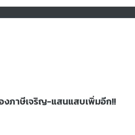
องภาษีเจริญ-แสนแสบเพิ่มอีก!!