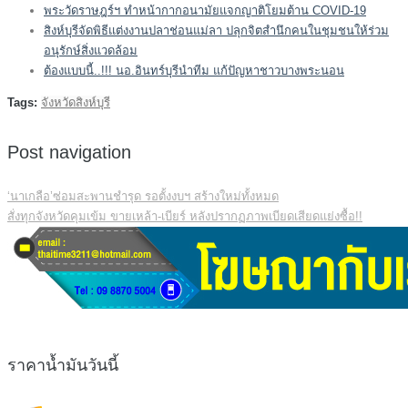
พระวัดราษฎร์ฯ ทำหน้ากากอนามัยแจกญาติโยมต้าน COVID-19
สิงห์บุรีจัดพิธีแต่งงานปลาช่อนแม่ลา ปลุกจิตสำนึกคนในชุมชนให้ร่วม
อนุรักษ์สิ่งแวดล้อม
ต้องแบบนี้..!!! นอ.อินทร์บุรีนำทีม แก้ปัญหาชาวบางพระนอน
Tags:
จังหวัดสิงห์บุรี
Post navigation
‘นาเกลือ’ซ่อมสะพานชำรุด รอตั้งงบฯ สร้างใหม่ทั้งหมด
สั่งทุกจังหวัดคุมเข้ม ขายเหล้า-เบียร์ หลังปรากฏภาพเบียดเสียดแย่งซื้อ!!
ราคาน้ำมันวันนี้