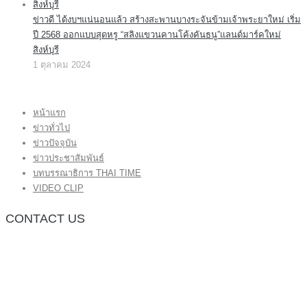
ข่าวดี ได้งบฯแน่นอนแล้ว สร้างสะพานบางระจันข้ามเจ้าพระยาใหม่ เริ่ม
ปี 2568 ออกแบบสุดหรู “สลิงแขวนคานโค้งคันธนู”แลนด์มาร์คใหม่
สิงห์บุรี
1 ตุลาคม 2024
หน้าแรก
ข่าวทั่วไป
ข่าวปัจจุบัน
ข่าวประชาสัมพันธ์
บทบรรณาธิการ THAI TIME
VIDEO CLIP
CONTACT US
กองบรรณาธิการ โทร.062-383-8981
(thaitime3211@hotmail.com)
ติดต่อลงโฆษณาเว็บไซต์ โทร.062-383-8981
(thaitime3211@hotmail.com)