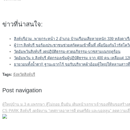
ข่าวที่น่าสนใจ:
สิงห์บุรีอ่วม..พายุกระหน่ำ 2 อำเภอ บ้านเรือนเสียหายหนัก 339 หลังคาเร
ผู้ว่าฯ สิงห์บุรี ขอร้องประชาชนช่วยสกัดคนเข้าพื้นที่ เพื่อป้องกันไวรัสโควิ
วัดอัมพวันสิงห์บุรี งดปฏิบัติธรรม-สวดอภิธรรม-บวชสามเณรฤดูร้อน
วัดอัมพวัน จ.สิงห์บุรี คัดกรองเข้มผู้ปฏิบัติธรรม จาก 400 คน เหลือแค่ 1
ยายวอนทั้งน้ำตา!! ฐานะยากไร้ ขอรับบริจาคผ้าอ้อมผู้ใหญ่ให้หลานสาวที
Tags:
จังหวัดสิงห์บุรี
Post navigation
ผู้ใหญ่บ้าน ม.3 ต.แพรกษา สู้ไม่ถอย ยืนยัน เดินหน้าเจรจาเจ้าของที่ดินขอสร้า
CS PARK สิงห์บุรี งดจัดงาน “เทศกาลอาหารดี ดนตรีดัง และบอลลูน” ลดความเสี่ย