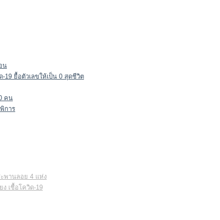
ือน
ด-19 ยื้อตัวเลขให้เป็น 0 สุดชีวิต
20 คน
่พิการ
งสะพานลอย 4 แห่ง
ง เชื้อโควิด-19