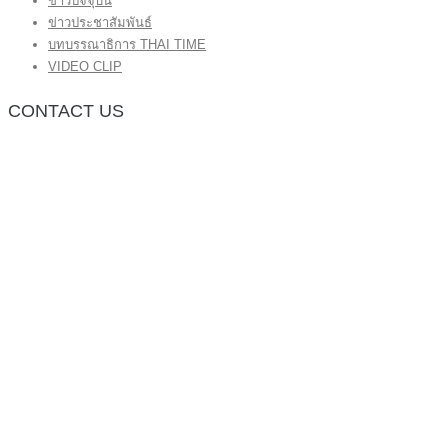
ข่าวปัจจุบัน
ข่าวประชาสัมพันธ์
บทบรรณาธิการ THAI TIME
VIDEO CLIP
CONTACT US
กองบรรณาธิการ โทร.062-383-8981
(thaitime3211@hotmail.com)
ติดต่อลงโฆษณาเว็บไซต์ โทร.062-383-8981
(thaitime3211@hotmail.com)
ติดต่อร้องเรียน thaitime3211@hotmail.com
© 2018 thaitimeonline. All Rights Reserved.
พระนครซอฟต์
ขั้นไปด้านบน
หน้าแรก
ข่าวทั่วไป
ข่าวปัจจุบัน
ข่าวประชาสัมพันธ์
บทบรรณาธิการ THAI TIME
VIDEO CLIP