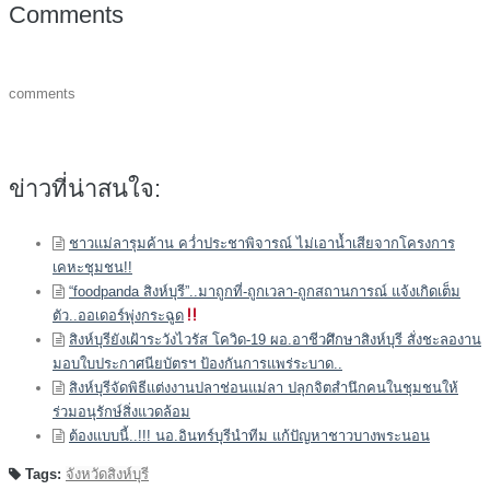
Comments
comments
ข่าวที่น่าสนใจ:
ชาวแม่ลารุมค้าน คว่ำประชาพิจารณ์ ไม่เอาน้ำเสียจากโครงการ
เคหะชุมชน!!
“foodpanda สิงห์บุรี”..มาถูกที่-ถูกเวลา-ถูกสถานการณ์ แจ้งเกิดเต็ม
ตัว..ออเดอร์พุ่งกระฉูด
สิงห์บุรียังเฝ้าระวังไวรัส โควิด-19 ผอ.อาชีวศึกษาสิงห์บุรี สั่งชะลองาน
มอบใบประกาศนียบัตรฯ ป้องกันการแพร่ระบาด..
สิงห์บุรีจัดพิธีแต่งงานปลาช่อนแม่ลา ปลุกจิตสำนึกคนในชุมชนให้
ร่วมอนุรักษ์สิ่งแวดล้อม
ต้องแบบนี้..!!! นอ.อินทร์บุรีนำทีม แก้ปัญหาชาวบางพระนอน
Tags:
จังหวัดสิงห์บุรี