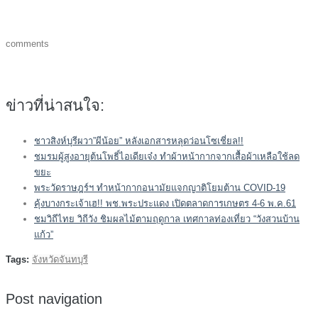
comments
ข่าวที่น่าสนใจ:
ชาวสิงห์บุรีผวา”ผีน้อย” หลังเอกสารหลุดว่อนโซเชี่ยล!!
ชมรมผู้สูงอายุต้นโพธิ์ไอเดียเจ๋ง ทำผ้าหน้ากากจากเสื้อผ้าเหลือใช้ลด
ขยะ
พระวัดราษฎร์ฯ ทำหน้ากากอนามัยแจกญาติโยมต้าน COVID-19
คุ้งบางกระเจ้าเฮ!! พช.พระประแดง เปิดตลาดการเกษตร 4-6 พ.ค.61
ชมวิถีไทย วิถีวัง ชิมผลไม้ตามฤดูกาล เทศกาลท่องเที่ยว “วังสวนบ้าน
แก้ว”
Tags:
จังหวัดจันทบุรี
Post navigation