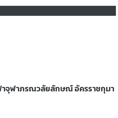
าฟ้าจุฬาภรณวลัยลักษณ์ อัครราชกุมา