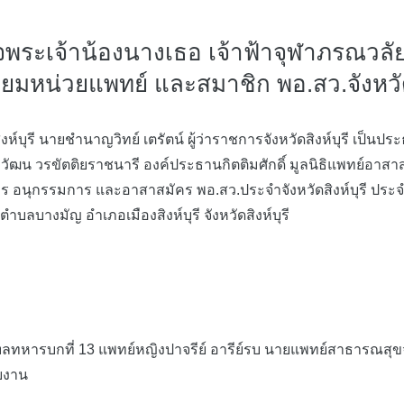
ด็จพระเจ้าน้องนางเธอ เจ้าฟ้าจุฬาภรณวล
ยมหน่วยแพทย์ และสมาชิก พอ.สว.จังหวัดสิ
ุรี นายชำนาญวิทย์ เตรัตน์ ผู้ว่าราชการจังหวัดสิงห์บุรี เป็นป
วัฒน วรขัตติยราชนารี องค์ประธานกิตติมศักดิ์ มูลนิธิแพทย์อาส
อนุกรรมการ และอาสาสมัคร พอ.สว.ประจำจังหวัดสิงห์บุรี ประจำป
บลบางมัญ อำเภอเมืองสิงห์บุรี จังหวัดสิงห์บุรี
รบกที่ 13 แพทย์หญิงปาจรีย์ อารีย์รบ นายแพทย์สาธารณสุขจังหว
ยงาน