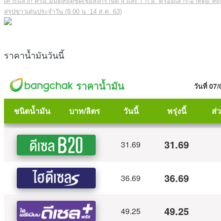
เคาะแล้ว!! ครม.มีมติหยุดชดเชยสงกรานต์ 4 และ 7 ก.ย. คร่อมเสาร์-อาทิตย์ หยุ
สรุปข่าวเด่นประจำวัน (9.00 น. 14 ส.ค. 63)
ราคาน้ำมันวันนี้