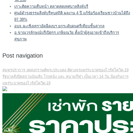
เกาะติดความคืบหน้า ตลาดสดเทศบาลสิงห์บุรี
ศูนย์ดำรงธรรมสิงห์บุรีทุบสถิติ ผลงาน 4 ปี แก้ข้อร้องเรียนชาวบ้านได้ถึง
97.38%
อบจ.ฉะเชิงเทราอัดฉีดงบฯ ยกระดับดนตรีเทียบชั้นสากล
อ.ขาณุวรลักษณ์บุรีเปิดรร.เกษียณวัย ตั้งเป้าผู้สูงอายุเข้าถึงบริการ
สุขภาพ
Post navigation
สมุทรปราการ งดสงกรานต์พระประแดง ตัดวงจรแพร่ระบาดของไวรัสโควิด-19
รัฐบาลสั่งปิดสถานบันเทิง โรงหนัง และ สนามกีฬา เป็นเวลา 14 วัน ป้องกันการ
แพร่ระบาดของไวรัสโควิด-19