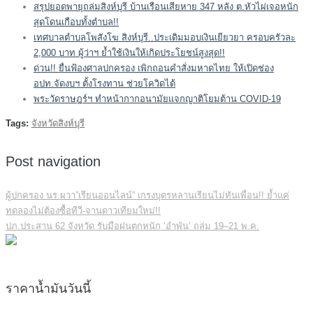
สรุปยอดพายุถล่มสิงห์บุรี บ้านเรือนเสียหาย 347 หลัง ต.หัวไผ่เจอหนัก
สุดโดนเกือบทั้งตำบล!!
เทศบาลตำบลโพสังโฆ สิงห์บุรี..ประเดิมมอบเงินเยียวยา ครอบครัวละ
2,000 บาท ผู้ว่าฯ ย้ำใช้เงินให้เกิดประโยชน์สูงสุด!!
ด่วน!! ยื่นฟ้องศาลปกครอง เพิกถอนคำสั่งมหาดไทย ให้เปิดช่อง
อปท.จัดงบฯ ตั้งโรงทาน ช่วยโควิดได้
พระวัดราษฎร์ฯ ทำหน้ากากอนามัยแจกญาติโยมต้าน COVID-19
Tags:
จังหวัดสิงห์บุรี
Post navigation
ผู้ปกครอง นร.ผวา”เรียนออนไลน์” เกรงบุตรหลานเรียนไม่ทันเพื่อน!! ย้ำแค่
ทดลองไม่ต้องซื้อทีวี-จานดาวเทียมใหม่!!
ปภ.ประสาน 62 จังหวัด รับมือฝนตกหนัก ‘อำพัน’ ถล่ม 19–21 พ.ค.
ราคาน้ำมันวันนี้