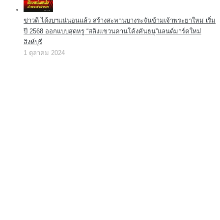
ข่าวดี ได้งบฯแน่นอนแล้ว สร้างสะพานบางระจันข้ามเจ้าพระยาใหม่ เริ่ม
ปี 2568 ออกแบบสุดหรู “สลิงแขวนคานโค้งคันธนู”แลนด์มาร์คใหม่
สิงห์บุรี
1 ตุลาคม 2024