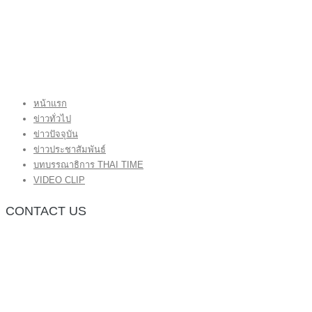
หน้าแรก
ข่าวทั่วไป
ข่าวปัจจุบัน
ข่าวประชาสัมพันธ์
บทบรรณาธิการ THAI TIME
VIDEO CLIP
CONTACT US
กองบรรณาธิการ โทร.062-383-8981
(thaitime3211@hotmail.com)
ติดต่อลงโฆษณาเว็บไซต์ โทร.062-383-8981
(thaitime3211@hotmail.com)
ติดต่อร้องเรียน thaitime3211@hotmail.com