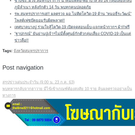
ซาบซึ้ง..ผวจ.สมุทรปราการ นำทีมแพทย์-พยาบาล ส่ง 14 กลุ่มเสี่ยงกลับ
ภูมิลำเนา หลังกักตัว 14 วัน พบทุกคนปลอดภัย
รพ.สมุทรปราการเฮ!! ผลตรวจ ผอ.ไม่ติดโควิด-19 ด้าน “หมอธีระวัฒน์”
โพสต์เฟซบุ๊คยอมรับผิดพลาด!!
เทศบาลบางปู ร่วมใจสู้โควิด-19 เปิดจุดสอนเย็บ-แจกหน้ากากฯ ผ้า!!ฟรี
“ฐาปกรณ์” ยันย่านปู่เจ้าฯไม่มีตั้งศูนย์กักตัวกลุ่มเสี่ยง COVID-19 เป็นแค่
ข่าวลือ!!
Tags:
จังหวัดสมุทรปราการ
Post navigation
สรุปข่าวเด่นประจำวัน (9.00 น. 23 ก.ค. 63)
พบทหารกลับจากฮาวาย มีไข้เข้าเกณฑ์ต้องสงสัย 10 ราย ลุ้นผลตรวจอย่างเป็น
ทางการ