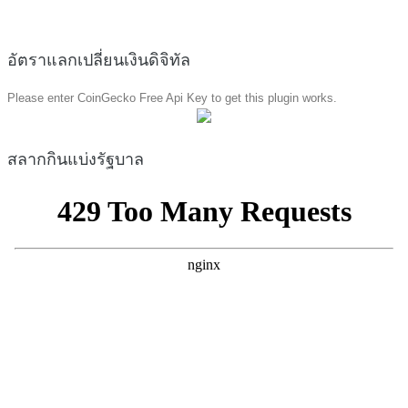
อัตราแลกเปลี่ยนเงินดิจิทัล
Please enter CoinGecko Free Api Key to get this plugin works.
สลากกินแบ่งรัฐบาล