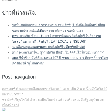
ข่าวที่น่าสนใจ:
ขอชื่นชมกิจกรรม รำถวายพระพรหม สิงห์บุรี..ซึ่งถือเป็นอีกหนึ่งสีสัน
ของงานประเพณีแห่เทียนพรรษาฟักทอง ของบ้านเรา
ททท.ชวนชิม ช้อป แช๊ะ แชร์ อาหารถิ่นจังหวัดสิงห์บุรี ในกิจกรรม
“ตะลุยกินอาหารถิ่นสิงห์บุรี : EAT LOCAL SINGBURI”
วอนสื่อฯหยุดเสนอภาพลบ ยันสิงห์บุรีไม่มีทุจริตผ้าห่ม!
คนกรุงเทพฯเบาใจ.. ผู้ว่าฯอัศวิน ยืนยัน ไม่ตัดต้นไม้ในป้อมมหากาฬ
อบต.ชีน้ำร้าย จัดพิธีบวงสรวง 107 ปี ชาตะกาล ม.ร.ว.คึกฤทธิ์ ปราโมช
เจ้าของวลี “กูไม่กลัวมึง”
Post navigation
คอหวยเซ็ง! กองสลากเลื่อนออกรางวัลงวด 1 เม.ย. เป็น 2 พ.ค.นี้ หลังโควิด-19
แพร่ระบาดหนัก
ชาวสิงห์บุรีตุนไข่ไก่ สำรองเสบียงในครัว เตรียมพร้อมร่วมมือรัฐ อยู่บ้าน-ลด
เชื้อ-เพื่อชาติ