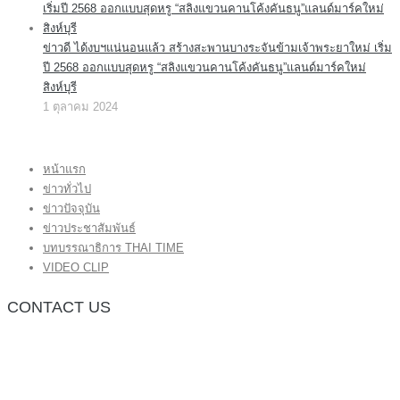
ข่าวดี ได้งบฯแน่นอนแล้ว สร้างสะพานบางระจันข้ามเจ้าพระยาใหม่ เริ่ม
ปี 2568 ออกแบบสุดหรู “สลิงแขวนคานโค้งคันธนู”แลนด์มาร์คใหม่
สิงห์บุรี
1 ตุลาคม 2024
หน้าแรก
ข่าวทั่วไป
ข่าวปัจจุบัน
ข่าวประชาสัมพันธ์
บทบรรณาธิการ THAI TIME
VIDEO CLIP
CONTACT US
กองบรรณาธิการ โทร.062-383-8981
(thaitime3211@hotmail.com)
ติดต่อลงโฆษณาเว็บไซต์ โทร.062-383-8981