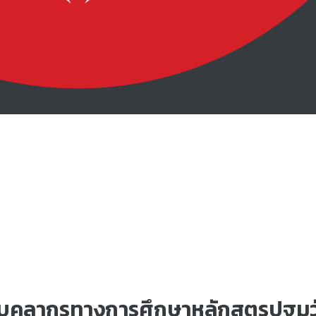
้บุคลากรทางการศึกษาหลักสูตรปฐมว