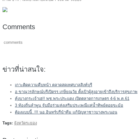
Comments
comments
ข่าวที่น่าสนใจ:
เกาะติดความคืบหน้า ตลาดสดเทศบาลสิงห์บุรี
อ.ขาณุวรลักษณ์บุรีเปิดรร.เกษียณวัย ตั้งเป้าผู้สูงอายุเข้าถึงบริการสุขภาพ
คุ้งบางกระเจ้าเฮ!! พช.พระประแดง เปิดตลาดการเกษตร 4-6 พ.ค.61
3 ท้องถิ่นลำพูน จับมือร่วมส่งเสริมประเพณีแห่น้ำทิพย์ดอยขะม้อ
ต้องแบบนี้..!!! นอ.อินทร์บุรีนำทีม แก้ปัญหาชาวบางพระนอน
Tags:
จังหวัดระยอง