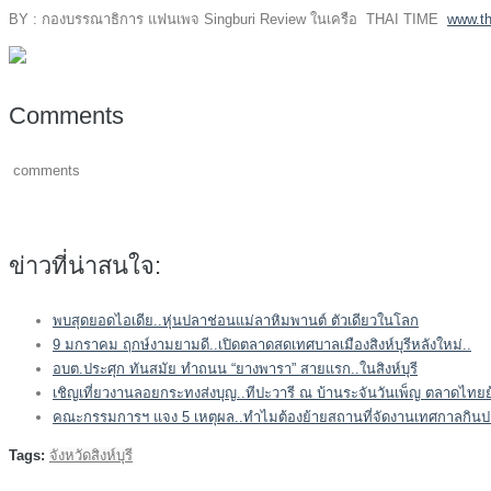
BY : กองบรรณาธิการ แฟนเพจ Singburi Review ในเครือ THAI TIME
www.th
Comments
comments
ข่าวที่น่าสนใจ:
พบสุดยอดไอเดีย..หุ่นปลาช่อนแม่ลาหิมพานต์ ตัวเดียวในโลก
9 มกราคม ฤกษ์งามยามดี..เปิดตลาดสดเทศบาลเมืองสิงห์บุรีหลังใหม่..
อบต.ประศุก ทันสมัย ทำถนน “ยางพารา” สายแรก..ในสิงห์บุรี
เชิญเที่ยวงานลอยกระทงส่งบุญ..ทีปะวารี ณ บ้านระจันวันเพ็ญ ตลาดไทยย
คณะกรรมการฯ แจง 5 เหตุผล..ทำไมต้องย้ายสถานที่จัดงานเทศกาลกินปลา 
Tags:
จังหวัดสิงห์บุรี