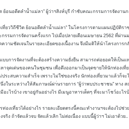
อนอดีตลำน้ำแม่ลา” ผู้ว่าฯสิงห์บุรี กำชับคณะกรรมการจัดงานกลับ
องเที่ยววิถีชีวิต ย้อนอดีตลำน้ำแม่ลา” ในโครงการตามแผนปฏิบั
รมการจัดงานครั้งแรก ไปเมื่อปลายเดือนเมษายน 2562 ที่ผ่านมา โด
ขาดความชัดเจนในรายละเอียดของเนื้องาน จึงมีมติให้นำโครงการกลั
ปแบบการจัดงานที่จะต้องสร้างความยั่งยืน สามารถต่อยอดให้เป็นแห
าจุดเด่นของคนในชุมชน เพื่อดึงออกมาเป็นจุดขายให้นักท่องเที่ยวไ
ก็จะไม่ประสบความสำเร็จ เพราะไม่ใช่ของจริง นักท่องเที่ยวมาแล้วก็จ
่งในระหว่างให้สัมภาษณ์ผ่า่นรายการ “ผู้ว่าพบประชาชน” ทาง ส
ะไรบ้าง เขาอยู่กันอย่างไร มีเมนูอาหารเด็ดๆ ที่จะมาโชว์อะไรบ้า
รท่องเที่ยวได้อย่างไร รายละเอียดตรงนี้คณะทำงานฯจะต้องไปช่วยก
ง ถ้าจัดแล้วจบ จัดแล้วเลิก ไม่ต่อเนื่อง แบบนี้ผู้ว่าฯ ไม่เอาด้วย..