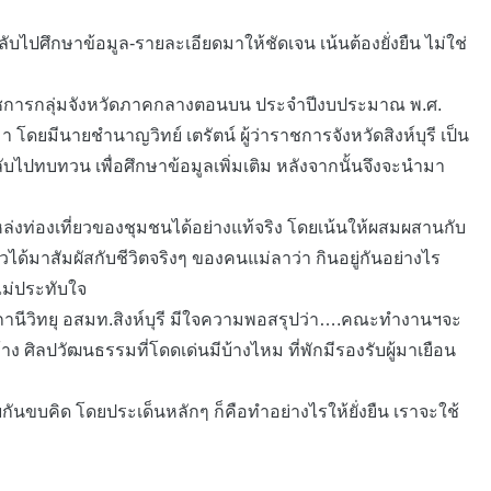
ไปศึกษาข้อมูล-รายละเอียดมาให้ชัดเจน เน้นต้องยั่งยืน ไม่ใช่
ติราชการกลุ่มจังหวัดภาคกลางตอนบน ประจำปีงบประมาณ พ.ศ.
ยมีนายชำนาญวิทย์ เตรัตน์ ผู้ว่าราชการจังหวัดสิงห์บุรี เป็น
บไปทบทวน เพื่อศึกษาข้อมูลเพิ่มเติม หลังจากนั้นจึงจะนำมา
ล่งท่องเที่ยวของชุมชนได้อย่างแท้จริง โดยเน้นให้ผสมผสานกับ
ด้มาสัมผัสกับชีวิตจริงๆ ของคนแม่ลาว่า กินอยู่กันอย่างไร
ะไม่ประทับใจ
ถานีวิทยุ อสมท.สิงห์บุรี มีใจความพอสรุปว่า….คณะทำงานฯจะ
ง ศิลปวัฒนธรรมที่โดดเด่นมีบ้างไหม ที่พักมีรองรับผู้มาเยือน
ันขบคิด โดยประเด็นหลักๆ ก็คือทำอย่างไรให้ยั่งยืน เราจะใช้