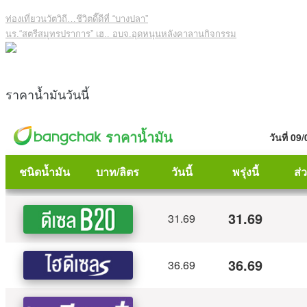
ท่องเที่ยวนวัตวิถี…ชีวิตดี๊ดีที่ “บางปลา”
นร.“สตรีสมุทรปราการ” เฮ.. อบจ.อุดหนุนหลังคาลานกิจกรรม
ราคาน้ำมันวันนี้