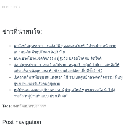
comments
ข่าวที่น่าสนใจ:
พาณิชย์สมุทรปราการแจ้ง 10 จุดจอดรถ”ธงฟ้า” จำหน่ายหน้ากาก
อนามัย-สินค้าอุปโภคฯ 9-13 มี.ค.
อบต.บางโปรง..จัดกิจกรรม ผู้สูงวัย ปลอดโรคภัย จิตใจดี
สส.สมุทรปราการ เขต 1 อภิปราย..หนุนสร้างศูนย์บำบัดยาเสพติดให้
แล้วเสร็จ หลังถูก สตง.ท้วงติง จนต้องปล่อยเป็นที่ทิ้งร้าง!?
เปิดลานกีฬาเพื่อชุมชนแห่งแรก ใช้ รร.เป็นศูนย์กลางจัดกิจกรรม ฟื้นฟู
สุขภาพ..รองรับสังคมผู้สูงอายุ
หมู่บ้านคลองมอญ กับบทบาท..ผู้นำยุคใหม่-ชุมชนร่วมใจ นำไปสู่
รางวัล“หมู่บ้านต้นแบบ ปชต.ดีเด่น”
Tags:
จังหวัดสมุทรปราการ
Post navigation