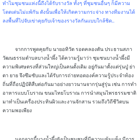
ทำไมชุมชนแห่งนี้ถึงได้รับรางวัล ทั้งๆ ที่ชุมชนอื่นๆ ก็มีความ
โดดเด่นไม่แพ้กัน ดังนั้นเพื่อให้เกิดความกระจ่าง ทางทีมงานได้
ลงพื้นที่ไปจับเข่าคุยกับเจ้าของรางวัลกันแบบใกล้ชิด..
จากการพูดคุยกับ นายอทิวัต รอดคลองตัน ประธานสภา
วัฒนธรรมตำบลบางน้ำผึ้ง ได้ความรู้มาว่า ชุมชนบางน้ำผึ้งมี
ความพิเศษตรงที่ส่วนใหญ่เป็นคนดั้งเดิม อยู่กันมาตั้งแต่รุ่นปู่ ย่า
ตา ยาย จึงซึมซับและได้รับการถ่ายทอดองค์ความรู้ประจำท้อง
ถิ่นที่ถือปฏิบัติสืบต่อกันมาอย่างยาวนานจากรุ่นสู่รุ่น เช่น การทำ
อาหารแบบโบราณ ขนมไทยโบราณ การนำสมุนไพรธรรมชาติ
มาทำเป็นเครื่องประทินผิวและงานจักสาน รวมถึงวิถีชีวิตบน
ความพอเพียง
นอกจากนี้บางน้ำผึ้งยังเป็นชุมชนที่มีความเข้มแข็ง มีการ