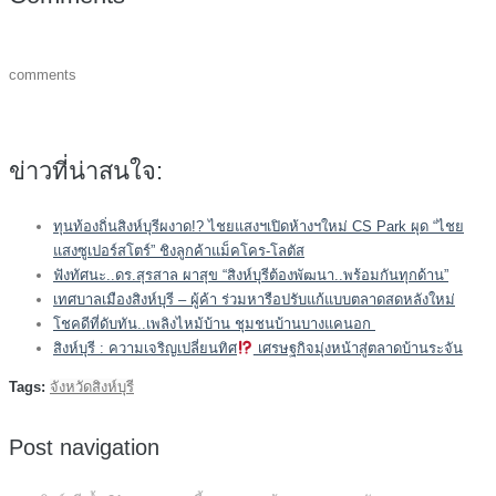
comments
ข่าวที่น่าสนใจ:
ทุนท้องถิ่นสิงห์บุรีผงาด!? ไชยแสงฯเปิดห้างฯใหม่ CS Park ผุด “ไชย
แสงซูเปอร์สโตร์” ชิงลูกค้าแม็คโคร-โลตัส
ฟังทัศนะ..ดร.สุรสาล ผาสุข “สิงห์บุรีต้องพัฒนา..พร้อมกันทุกด้าน”
เทศบาลเมืองสิงห์บุรี – ผู้ค้า ร่วมหารือปรับแก้แบบตลาดสดหลังใหม่
โชคดีที่ดับทัน..เพลิงไหม้บ้าน ชุมชนบ้านบางแคนอก
สิงห์บุรี : ความเจริญเปลี่ยนทิศ
เศรษฐกิจมุ่งหน้าสู่ตลาดบ้านระจัน
Tags:
จังหวัดสิงห์บุรี
Post navigation