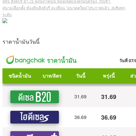
สสจ.สิงห์บุรี ย้ำ 21 พฤษภาคมนี้ หมดเขตแจ้งครอบครอง..กัญชา
สนามเลือกตั้ง ท้องถิ่นสิงห์บุรี สะเทือน “อนาคตใหม่”ประกาศแล้ว..ส่งชิงทุก
ระดับ
ราคาน้ำมันวันนี้