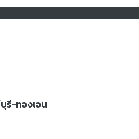
์บุรี-ทองเอน