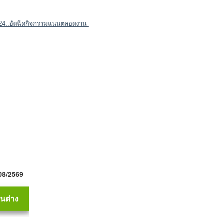
ี่ 24..อัดฉีดกิจกรรมแน่นตลอดงาน