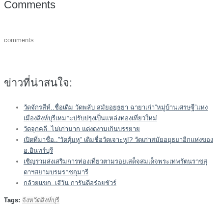
Comments
comments
ข่าวที่น่าสนใจ:
วัดจักรสีห์..ชื่อเดิม วัดพลับ สมัยอยุธยา ฉายาเก่า”หมู่บ้านเศรษฐี”แห่ง
เมืองสิงห์บุรีเหมาะปรับปรุงเป็นแหล่งท่องเที่ยวใหม่
วัดจุกคลี..ไม่เก่ามาก แต่งดงามเกินบรรยาย
เปิดที่มาชื่อ..”วัดตุ้มหู” เดิมชื่อวัดเจาะหู!? วัดเก่าสมัยอยุธยาอีกแห่งของ
อ.อินทร์บุรี
เชิญร่วมส่งเสริมการท่องเที่ยวตามรอยเสด็จสมเด็จพระเทพรัตนราชสุ
ดาฯสยามบรมราชกุมารี
กล้วยแขก..เจ๊วัน การันตีอร่อยชัวร์
Tags:
จังหวัดสิงห์บุรี