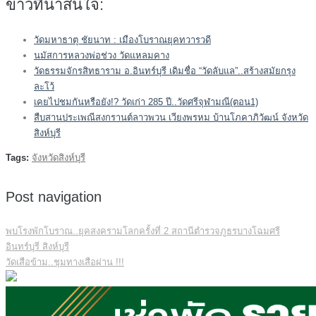
ข่าวที่น่าสนใจ:
วัดมหาธาตุ ชัยนาท : เมืองโบราณยุคทวารวดี
นมัสการหลวงพ่อช่วง วัดแหลมคาง
วัดธรรมจักรสิทธาราม อ.อินทร์บุรี เดิมชื่อ “วัดลับแล”..สร้างสมัยกรุง
ละโว้
เคยไปชมกันหรือยัง!? วัดเก่า 285 ปี..วัดศรีจุฬามณี(ตอน1)
สืบสานประเพณีสงกรานต์ลาวพวน เวียงพรหม บ้านโภคาภิวัฒน์ จังหวัด
สิงห์บุรี
Tags:
จังหวัดสิงห์บุรี
Post navigation
พบโรงพักโบราณ..ยุคสงครามโลกครั้งที่ 2 สถานีตำรวจภูธรบางโฉมศรี
อินทร์บุรี สิงห์บุรี
วัดเสือข้าม..ชุมทางเสือผ่าน !!!