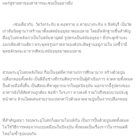
แพร่สู่สายตาของสาธารณะชนเป็นอย่างยิ่ง
เช่นเดียวกับ..วัดวังกระจับ ต.คอทราย อ.ค่ายบางระจัน จ.สิงห์บุรี เป็นวัด
เก่าสันนิษฐานว่าสร้างมาตั้งแต่สมัยอยุธยาตอนปลาย โดยมีหลักฐานชิ้นสำคัญ
คืออุโบสถหลังเก่าเป็นโบสถ์มหาอุตม์ รูปทรงเป็นสมัยอยุธยา มีประตูเข้าและ
ออกเพียงด้านเดียว พระพุทธรูปเก่าหลายองค์ประดิษฐานอยู่ภายใน บ่งชี้ว่ามี
พุทธลักษณะมาจากศิลปะสมัยอยุธยาตอนปลาย
ส่วนพระอุโบสถหลังใหม่ ถือเป็นจุดที่ควรค่าแก่การศึกษามาก สร้างด้วยปูน
เปลือกหอยทั้งหลัง เป็นฝีมือช่างที่กรมศิลปากรเป็นผู้ดำเนินการ ลวดลายทั้งหมด
ปั้นด้วยมือทั้งสิ้น เป็นศิลปะที่หาดูยากมากในยุคปัจจุบัน นอกจากนี้รูปทรงของ
อาคารยังได้สัดส่วนถูกต้อง ช่อฟ้า ใบระกา หางหงส์ รวมไปถึงขอบบานประตู
หน้าต่าง ล้วนโดดเด่นสวยงามแปลกตาไปด้วยลวดลายปูนปั้นจากเปลือกหอย
ที่สำคัญเสมา รอบพระอุโบสถก็งดงามไม่แพ้กัน เป็นการปั้นด้วยปูนสดทั้งหมด
ไม่ใช่วิธีการหล่อจากแบบเหมือนในปัจจุบัน ทั้งหมดเป็นเรื่องราวในวรรณคดี
ไทยไม่ซ้ำรูปแบบกัน