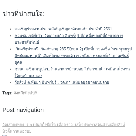
ข่าวที่น่าสนใจ:
ขอเชิญร่วมงานประเพณีอัญเชิญองค์เทพเจ้า ประจำปี 2561
ชวนชมเจดีย์เก่า..วัดเกาะแก้ว อินทร์บุรี อีกหนึ่งของดีที่ยังขาดการ
ประชาสัมพันธ์
วัดศรีจุฬามณี..วัดเก่าอายุ 285 ปี(ตอน 2) เปิดที่มาของชื่อ “พระพุทธรูป
สิทธัตถมหามุนี” เดิมเป็นของพระเจ้าวรวงศ์เธอ พระองค์เจ้าภาณุพันธุ์
ยุคล
ชวนแวะชิมเมนูปลา..ร้านอาหารบ้านบอย ได้อารมณ์ : เหมือนนั่งทาน
ใต้ถุนบ้านเราเอง
วัดสิงห์ ต.ทับยา อินทร์บุรี.. วัดเก่า..สมัยอยุธยาตอนปลาย
Tags:
จังหวัดสิงห์บุรี
Post navigation
วัดเสาธงทอง..ร.5 เป็นผู้ตั้งชื่อให้ เมื่อคราว..เสด็จประพาสต้นผ่านเมืองสิงห์
นิวตั้นกาแฟอร่อย