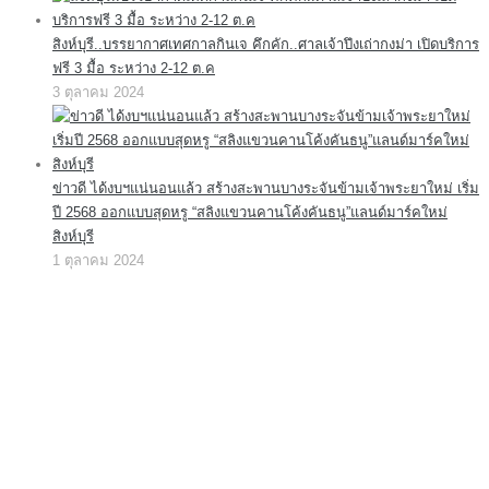
สิงห์บุรี..บรรยากาศเทศกาลกินเจ คึกคัก..ศาลเจ้าปึงเถ่ากงม่า เปิดบริการ
ฟรี 3 มื้อ ระหว่าง 2-12 ต.ค
3 ตุลาคม 2024
ข่าวดี ได้งบฯแน่นอนแล้ว สร้างสะพานบางระจันข้ามเจ้าพระยาใหม่ เริ่ม
ปี 2568 ออกแบบสุดหรู “สลิงแขวนคานโค้งคันธนู”แลนด์มาร์คใหม่
สิงห์บุรี
1 ตุลาคม 2024