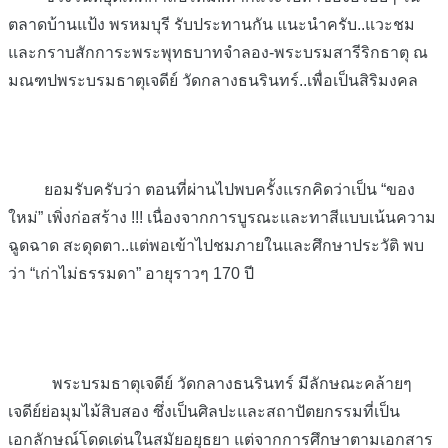
ตลาดบ้านแป้ง พรหมบุรี รับประทานกัน แนะนำครับ..แวะชม
และกราบสักการะพระพุทธบาทจำลอง-พระบรมสารีริกธาตุ ณ
มณฑปพระบรมธาตุเจดีย์ วัดกลางธนรินทร์..เพื่อเป็นสิริมงคล
ยอมรับครับว่า ตอนที่ผ่านไปพบครั้งแรกคิดว่าเป็น “ของ
ใหม่” เพิ่งก่อสร้าง !!! เนื่องจากการบูรณะและทาสีแบบเน้น
ความ
ฉูดฉาด สะดุดตา..แต่พอเข้าไปชมภายในและศึกษาประวัติ พบ
ว่า “เก่าไม่ธรรมดา” อายุราวๆ 170 ปี
พระบรมธาตุเจดีย์ วัดกลางธนรินทร์ มีลักษณะคล้ายๆ
เจดีย์ย่อมุมไม้สิบสอง ซึ่งเป็นศิลปะและสถาปัตยกรรมที่เป็น
เอกลักษณ์โดดเด่นในสมัยอยุธยา แต่จากการศึกษาตามเอกสาร