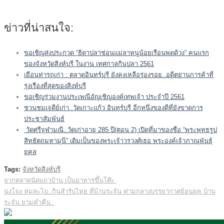
ข่าวที่น่าสนใจ:
ขอเชิญส่งประกวด “ธิดาปลาช่อนแม่ลาหนูน้อยเรือนพดด้วง” คนแรก
ของจังหวัดสิงห์บุรี ในงาน เทศกาลกินปลา 2561
เยือนท่ารถเก่า : ตลาดอินทร์บุรี ยังคงเหลือร่องรอย..อดีตย่านการค้าที่
รุ่งเรืองที่สุดของสิงห์บุรี
ขอเชิญร่วมงานประเพณีอัญเชิญองค์เทพเจ้า ประจำปี 2561
ชวนชมเจดีย์เก่า..วัดเกาะแก้ว อินทร์บุรี อีกหนึ่งของดีที่ยังขาดการ
ประชาสัมพันธ์
วัดศรีจุฬามณี..วัดเก่าอายุ 285 ปี(ตอน 2) เปิดที่มาของชื่อ “พระพุทธรูป
สิทธัตถมหามุนี” เดิมเป็นของพระเจ้าวรวงศ์เธอ พระองค์เจ้าภาณุพันธุ์
ยุคล
Tags:
จังหวัดสิงห์บุรี
จากตลาดนัดแถวบ้าน เป็นอาหารขึ้นโต๊ะ
Post
นุ่งโจง ห่มสะไบ..กินสำรับไทย ที่บ้านระจัน ท่ามกลางบรรยากาศย้อนยุค บ้าน
navigation
ระจัน ยามค่ำคืน..