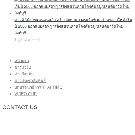
ข่าวดี ได้งบฯแน่นอนแล้ว สร้างสะพานบางระจันข้ามเจ้าพระยาใหม่ เริ่ม
ปี 2568 ออกแบบสุดหรู “สลิงแขวนคานโค้งคันธนู”แลนด์มาร์คใหม่
สิงห์บุรี
1 ตุลาคม 2024
หน้าแรก
ข่าวทั่วไป
ข่าวปัจจุบัน
ข่าวประชาสัมพันธ์
บทบรรณาธิการ THAI TIME
VIDEO CLIP
CONTACT US
กองบรรณาธิการ โทร.062-383-8981
(thaitime3211@hotmail.com)
ติดต่อลงโฆษณาเว็บไซต์ โทร.062-383-8981