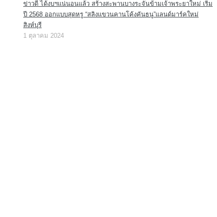
ข่าวดี ได้งบฯแน่นอนแล้ว สร้างสะพานบางระจันข้ามเจ้าพระยาใหม่ เริ่ม
ปี 2568 ออกแบบสุดหรู “สลิงแขวนคานโค้งคันธนู”แลนด์มาร์คใหม่
สิงห์บุรี
1 ตุลาคม 2024