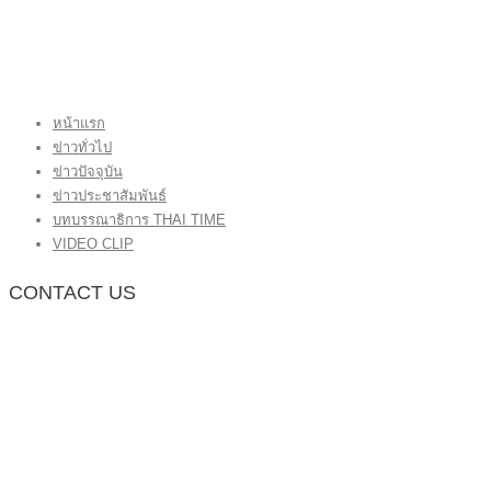
หน้าแรก
ข่าวทั่วไป
ข่าวปัจจุบัน
ข่าวประชาสัมพันธ์
บทบรรณาธิการ THAI TIME
VIDEO CLIP
CONTACT US
กองบรรณาธิการ โทร.062-383-8981
(thaitime3211@hotmail.com)
ติดต่อลงโฆษณาเว็บไซต์ โทร.062-383-8981
(thaitime3211@hotmail.com)
ติดต่อร้องเรียน thaitime3211@hotmail.com
© 2018 thaitimeonline. All Rights Reserved.
พระนครซอฟต์
ขั้นไปด้านบน