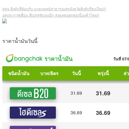
สสจ.สิงห์บุรีต้อนรับ นายแพทย์สาธารณสุขจังหวัดสิงห์บุรีคนใหม่!!
อุตุประกาศเตือน ดีเปรสชันจ่ออีก ส่งผลฝนตกต่อเนื่องทั่วไทย!!
ราคาน้ำมันวันนี้