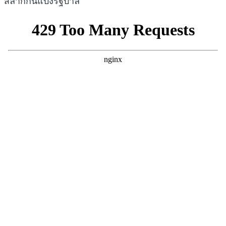
สลากกินแบ่งรัฐบาล