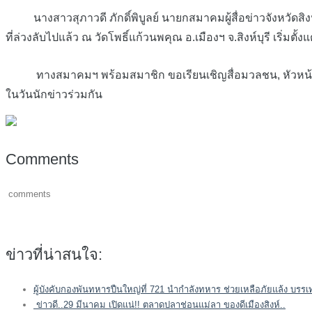
นางสาวสุภาวดี ภักดิ์พิบูลย์ นายกสมาคมผู้สื่อข่าวจังหวัดสิงห์บ
ที่ล่วงลับไปแล้ว ณ วัดโพธิ์แก้วนพคุณ อ.เมืองฯ จ.สิงห์บุรี เริ่มตั้
ทางสมาคมฯ พร้อมสมาชิก ขอเรียนเชิญสื่อมวลชน, หัวหน้าส่วนร
ในวันนักข่าวร่วมกัน
Comments
comments
ข่าวที่น่าสนใจ:
ผู้บังคับกองพันทหารปืนใหญ่ที่ 721 นำกำลังทหาร ช่วยเหลือภัยแล้ง บรรเท
ข่าวดี..29 มีนาคม เปิดแน่!! ตลาดปลาช่อนแม่ลา ของดีเมืองสิงห์..