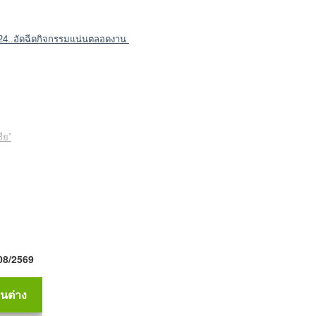
ี่ 24..อัดฉีดกิจกรรมแน่นตลอดงาน
ีย”