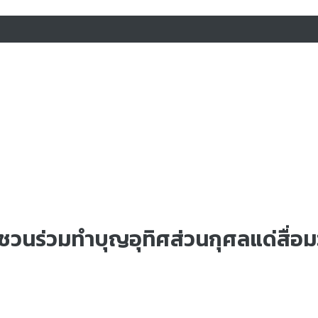
ชิญชวนร่วมทำบุญอุทิศส่วนกุศลแด่สื่อ