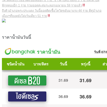
โควิดสิงห์บุรีวันนี้ ติดเชื้อเพิ่มอีก 6 ราย..ชาวตำบลบางมัญ 5 ราย และตำบล
พิกุลทองอีก 1 ราย รวมยอดสะสมระลอกเมษายน 59 รายแล้ว
ถึงคิวอำเภอพระประแดง วันนี้ยอดติดเชื้อโควิดขยับมาแรง 44 ราย ตีคู่อำเภอ
เมืองฯที่ยอดยังโด่งวันเดียว 51 ราย
ราคาน้ำมันวันนี้