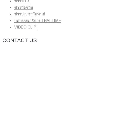
ข่าวทั่วไป
ข่าวปัจจุบัน
ข่าวประชาสัมพันธ์
บทบรรณาธิการ THAI TIME
VIDEO CLIP
CONTACT US
กองบรรณาธิการ โทร.062-383-8981
(thaitime3211@hotmail.com)
ติดต่อลงโฆษณาเว็บไซต์ โทร.062-383-8981
(thaitime3211@hotmail.com)
ติดต่อร้องเรียน thaitime3211@hotmail.com
© 2018 thaitimeonline. All Rights Reserved.
พระนครซอฟต์
ขั้นไปด้านบน
หน้าแรก
ข่าวทั่วไป
ข่าวปัจจุบัน
ข่าวประชาสัมพันธ์
บทบรรณาธิการ THAI TIME