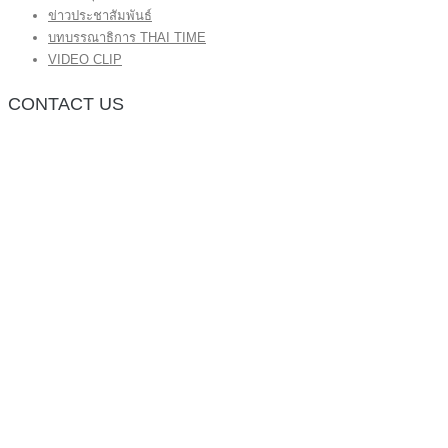
ข่าวประชาสัมพันธ์
บทบรรณาธิการ THAI TIME
VIDEO CLIP
CONTACT US
กองบรรณาธิการ โทร.062-383-8981
(thaitime3211@hotmail.com)
ติดต่อลงโฆษณาเว็บไซต์ โทร.062-383-8981
(thaitime3211@hotmail.com)
ติดต่อร้องเรียน thaitime3211@hotmail.com
© 2018 thaitimeonline. All Rights Reserved.
พระนครซอฟต์
ขั้นไปด้านบน
หน้าแรก
ข่าวทั่วไป
ข่าวปัจจุบัน
ข่าวประชาสัมพันธ์
บทบรรณาธิการ THAI TIME
VIDEO CLIP