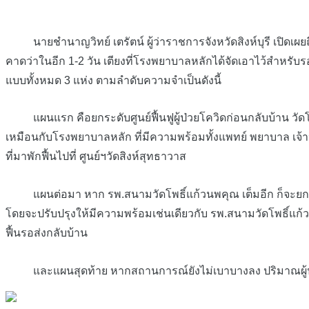
นายชำนาญวิทย์ เตรัตน์ ผู้ว่าราชการจังหวัดสิงห์บุรี เปิดเผ
คาดว่าในอีก 1-2 วัน เตียงที่โรงพยาบาลหลักได้จัดเอาไว้สำหรับร
แบบทั้งหมด 3 แห่ง ตามลำดับความจำเป็นดังนี้
แผนแรก คือยกระดับศูนย์ฟื้นฟูผู้ป่วยโควิดก่อนกลับบ้าน วั
เหมือนกับโรงพยาบาลหลัก ที่มีความพร้อมทั้งแพทย์ พยาบาล เจ้าหน
ที่มาพักฟื้นไปที่ ศูนย์ฯวัดสิงห์สุทธาวาส
แผนต่อมา หาก รพ.สนามวัดโพธิ์แก้วนพคุณ เต็มอีก ก็จะยกระดับศูน
โดยจะปรับปรุงให้มีความพร้อมเช่นเดียวกับ รพ.สนามวัดโพธิ์แก้ว แล้ว
ฟื้นรอส่งกลับบ้าน
และแผนสุดท้าย หากสถานการณ์ยังไม่เบาบางลง ปริมาณผู้ป่วยมี