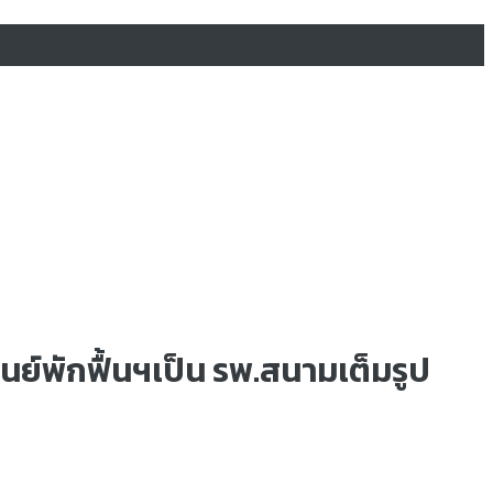
ูนย์พักฟื้นฯเป็น รพ.สนามเต็มรูป