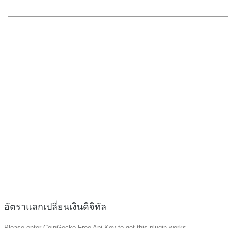
อัตราแลกเปลี่ยนเงินดิจิทัล
Please enter CoinGecko Free Api Key to get this plugin works.