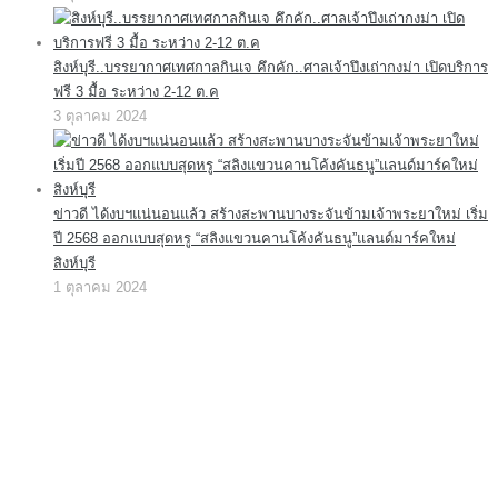
สิงห์บุรี..บรรยากาศเทศกาลกินเจ คึกคัก..ศาลเจ้าปึงเถ่ากงม่า เปิดบริการ
ฟรี 3 มื้อ ระหว่าง 2-12 ต.ค
3 ตุลาคม 2024
ข่าวดี ได้งบฯแน่นอนแล้ว สร้างสะพานบางระจันข้ามเจ้าพระยาใหม่ เริ่ม
ปี 2568 ออกแบบสุดหรู “สลิงแขวนคานโค้งคันธนู”แลนด์มาร์คใหม่
สิงห์บุรี
1 ตุลาคม 2024