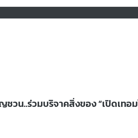
ิญชวน..ร่วมบริจาคสิ่งของ “เปิดเทอมใ